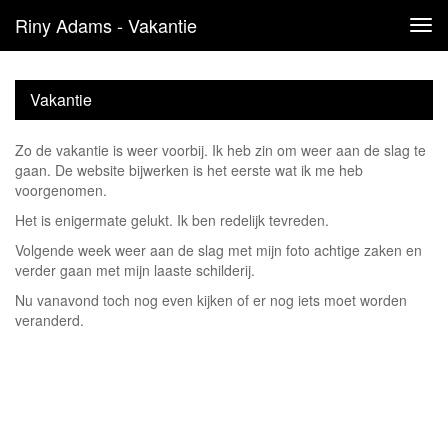
Riny Adams - Vakantie
Tog
navi
Vakantie
Zo de vakantie is weer voorbij. Ik heb zin om weer aan de slag te
gaan. De website bijwerken is het eerste wat ik me heb
voorgenomen.
Het is enigermate gelukt. Ik ben redelijk tevreden.
Volgende week weer aan de slag met mijn foto achtige zaken en
verder gaan met mijn laaste schilderij.
Nu vanavond toch nog even kijken of er nog iets moet worden
veranderd.