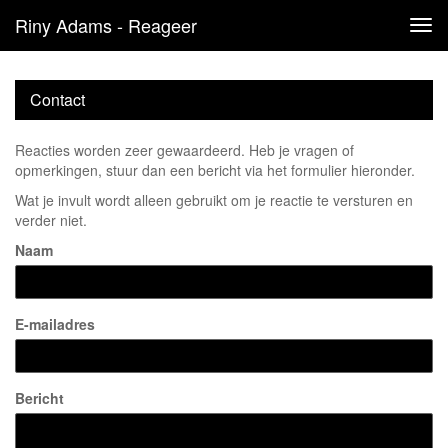
Riny Adams - Reageer
Tog
navi
Contact
Reacties worden zeer gewaardeerd. Heb je vragen of
opmerkingen, stuur dan een bericht via het formulier hieronder.
Wat je invult wordt alleen gebruikt om je reactie te versturen en
verder niet.
Naam
E-mailadres
Bericht