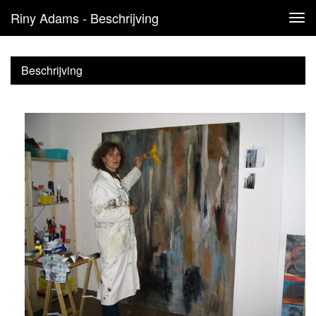
Riny Adams - Beschrijving
Tog
navi
Beschrijving