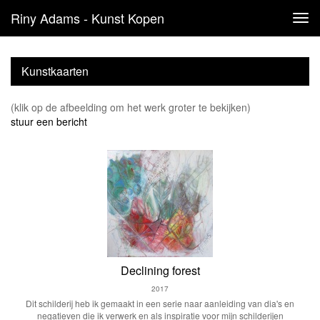
Riny Adams - Kunst Kopen
Tog
navi
Kunstkaarten
(klik op de afbeelding om het werk groter te bekijken)
stuur een bericht
Declining forest
2017
Dit schilderij heb ik gemaakt in een serie naar aanleiding van dia's en
negatieven die ik verwerk en als inspiratie voor mijn schilderijen