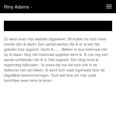
Riny Adams -
Tog
navi
Zo weer even mijn website bijgewerkt. Dit kostte me toch meer
moeite dan ik dacht. Een aantal werken die ik er al een tijd
geleden had opgezet, dacht ik....... Bleken er dus helemaal niet
op te staan. Nog niet helemaal opgelost denk ik. Ik mis nog een
aantal schilderijen die ik er heb opgezet. Een blog moet je
regelmatig bijhouden . Ik vrees dat me dat toch ook in de
toekomst niet zal lukken. Ik word toch vaak ingehaald door de
dagelijkse beslommeringen. Toch wel leuk om mijn oude
berichtjes weer eens te lezen.