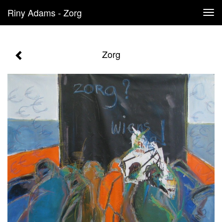
Riny Adams - Zorg
Tog
navi
Zorg