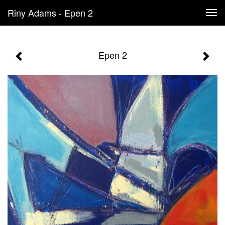
Riny Adams - Epen 2
Tog
navi
Epen 2