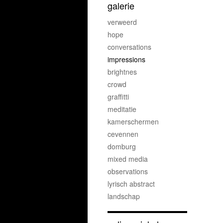
galerie
verweerd
hope
conversations
impressions
brightnes
crowd
graffitti
meditatie
kamerschermen
cevennen
domburg
mixed media
observations
lyrisch abstract
landschap