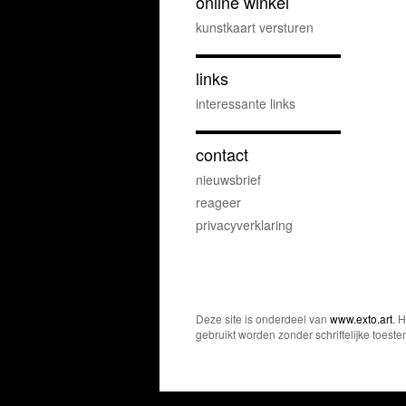
online winkel
kunstkaart versturen
links
interessante links
contact
nieuwsbrief
reageer
privacyverklaring
Deze site is onderdeel van
www.exto.art
. 
gebruikt worden zonder schriftelijke toest