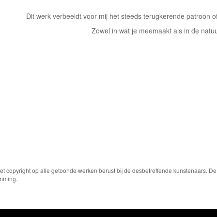
Dit werk verbeeldt voor mij het steeds terugkerende patroon of
Zowel in wat je meemaakt als in de natuu
Het copyright op alle getoonde werken berust bij de desbetreffende kunstenaars. 
emming.