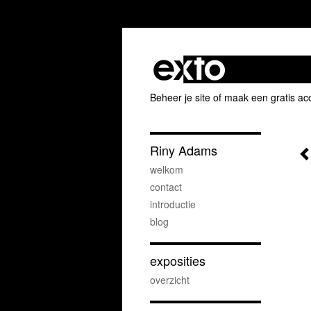
Beheer je site
of
maak een gratis ac
Riny Adams
welkom
contact
introductie
blog
exposities
overzicht