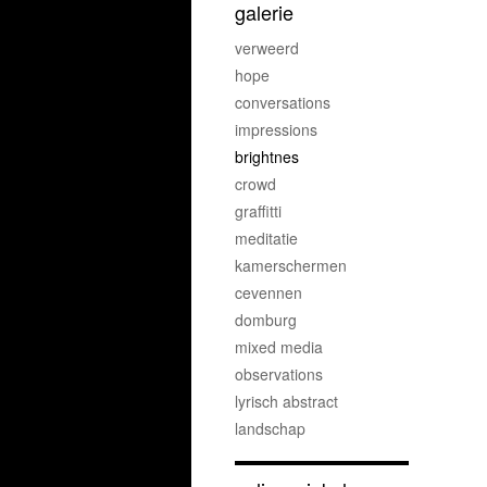
galerie
verweerd
hope
conversations
impressions
brightnes
crowd
graffitti
meditatie
kamerschermen
cevennen
domburg
mixed media
observations
lyrisch abstract
landschap