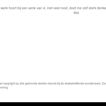
t werk hoort bij een serie van 4, met veel rood, doet me zelf sterk de
titel.
Het copyright op alle getoonde werken berust bij de desbetreffende kunstenaars. 
emming.