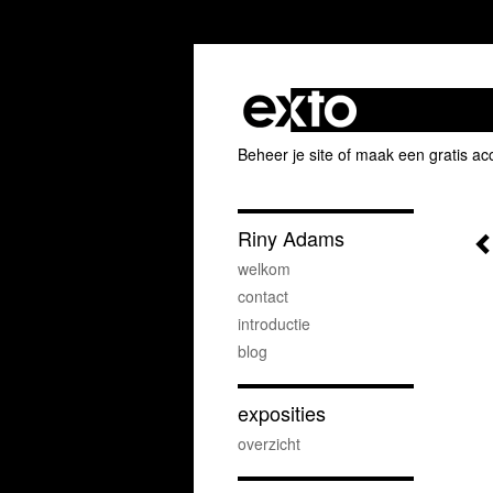
Beheer je site
of
maak een gratis ac
Riny Adams
welkom
contact
introductie
blog
exposities
overzicht