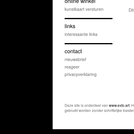
online winkel
kunstkaart versturen
Di
links
interessante links
contact
nieuwsbrief
reageer
privacyverklaring
Deze site is onderdeel van
www.exto.art
. 
gebruikt worden zonder schriftelijke toest