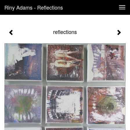
Riny Adams - Reflections
Tog
navi
reflections