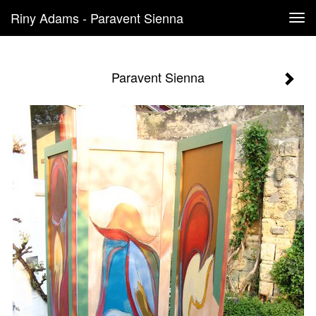
Riny Adams - Paravent Sienna
Tog
navi
Paravent Sienna