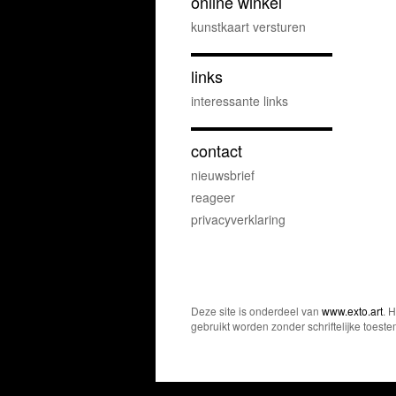
online winkel
kunstkaart versturen
links
interessante links
contact
nieuwsbrief
reageer
privacyverklaring
Deze site is onderdeel van
www.exto.art
. 
gebruikt worden zonder schriftelijke toest