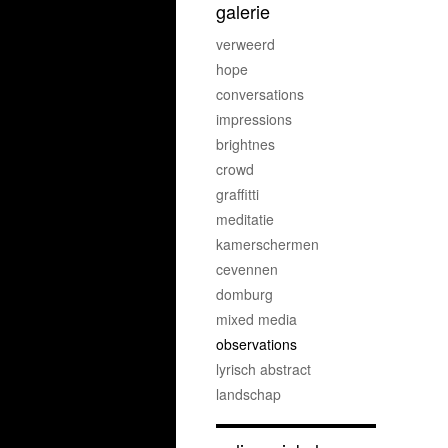
galerie
verweerd
hope
conversations
impressions
brightnes
crowd
graffitti
meditatie
kamerschermen
cevennen
domburg
mixed media
observations
lyrisch abstract
landschap