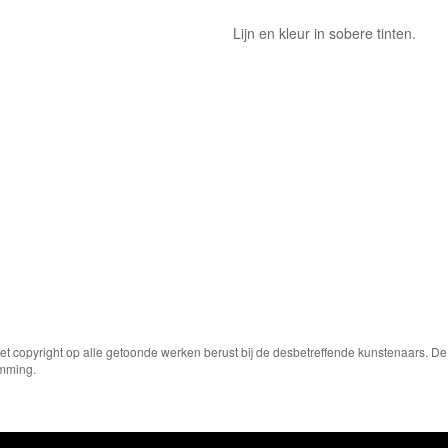
Lijn en kleur in sobere tinten.
Het copyright op alle getoonde werken berust bij de desbetreffende kunstenaars. 
emming.