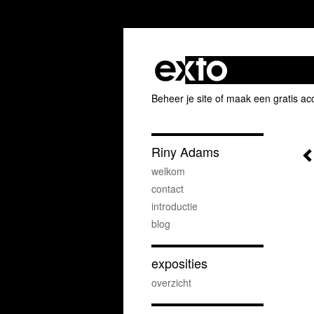
Beheer je site
of
maak een gratis ac
Riny Adams
welkom
contact
introductie
blog
exposities
overzicht