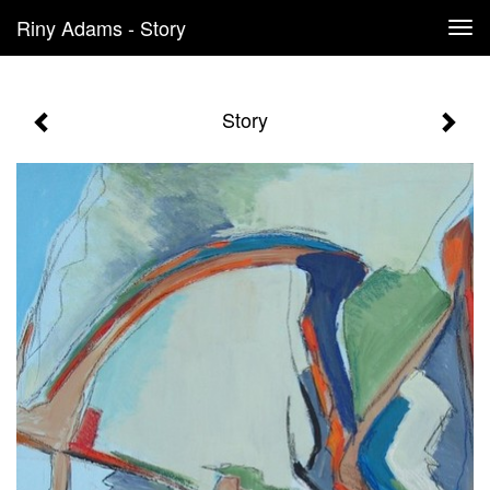
Riny Adams - Story
Tog
navi
Story