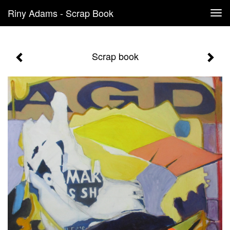
Riny Adams - Scrap Book
Tog
navi
Scrap book