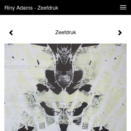
Riny Adams - Zeefdruk
Tog
navi
Zeefdruk