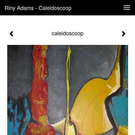
Riny Adams - Caleidoscoop
Tog
navi
caleidoscoop