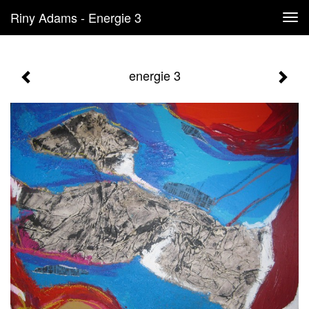
Riny Adams - Energie 3
Tog
navi
energie 3