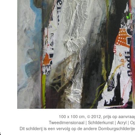
100 x 100 cm, © 2012, prijs op aanvraa
Tweedimensionaal | Schilderkunst | Acryl | O
Dit schilderij is een vervolg op de andere Domburgschilderij