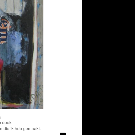
g
p doek
en die ik heb gemaakt.