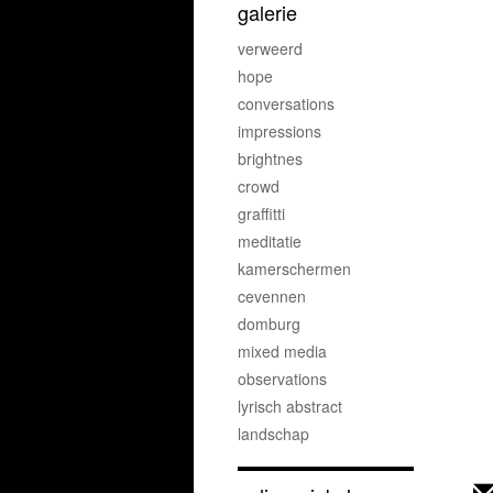
galerie
verweerd
hope
conversations
impressions
brightnes
crowd
graffitti
meditatie
kamerschermen
cevennen
domburg
mixed media
observations
lyrisch abstract
landschap