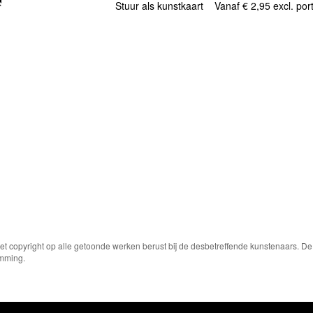
Stuur als kunstkaart
Vanaf € 2,95 excl. por
Het copyright op alle getoonde werken berust bij de desbetreffende kunstenaars. 
emming.