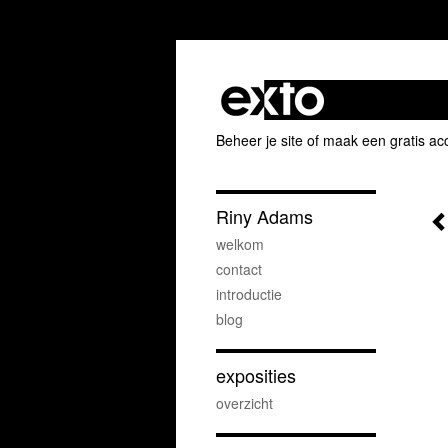
Beheer je site
of
maak een gratis ac
Riny Adams
welkom
contact
introductie
blog
exposities
overzicht