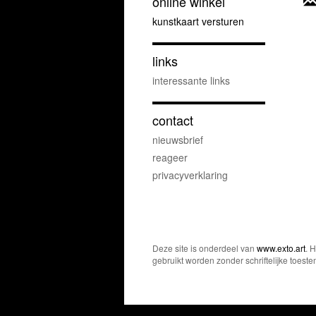
online winkel
kunstkaart versturen
links
interessante links
contact
nieuwsbrief
reageer
privacyverklaring
Deze site is onderdeel van
www.exto.art
. 
gebruikt worden zonder schriftelijke toest