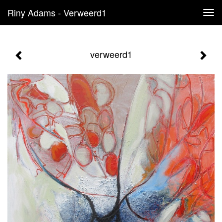
Riny Adams - Verweerd1
Tog
navi
verweerd1