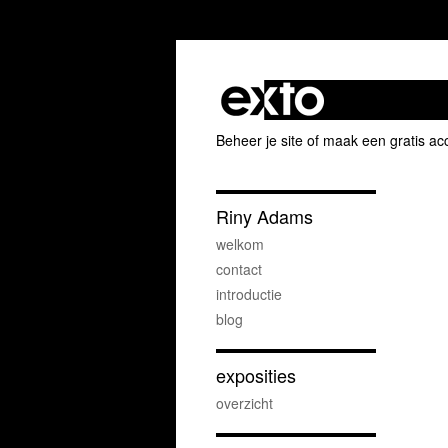
Beheer je site
of
maak een gratis ac
Riny Adams
welkom
contact
introductie
blog
exposities
overzicht