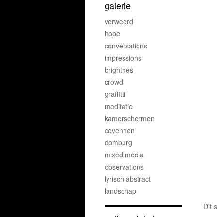
galerie
verweerd
hope
conversations
impressions
brightnes
crowd
graffitti
meditatie
kamerschermen
cevennen
domburg
mixed media
observations
lyrisch abstract
landschap
Dit 