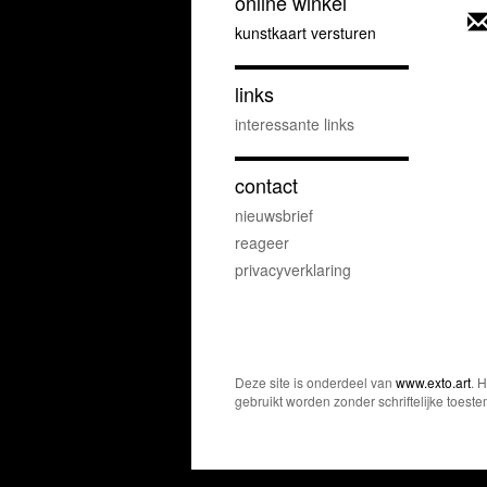
online winkel
kunstkaart versturen
links
interessante links
contact
nieuwsbrief
reageer
privacyverklaring
Deze site is onderdeel van
www.exto.art
. 
gebruikt worden zonder schriftelijke toest