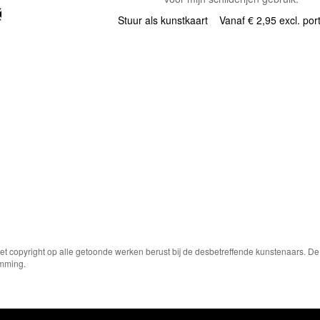
Stuur als kunstkaart
Vanaf € 2,95 excl. por
Het copyright op alle getoonde werken berust bij de desbetreffende kunstenaars. 
emming.