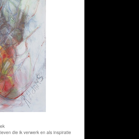
oek
ieven die ik verwerk en als inspiratie