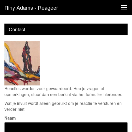
Riny Adams - Reageer
Tog
navi
Contact
Reacties worden zeer gewaardeerd. Heb je vragen of
opmerkingen, stuur dan een bericht via het formulier hieronder.
Wat je invult wordt alleen gebruikt om je reactie te versturen en
verder niet.
Naam